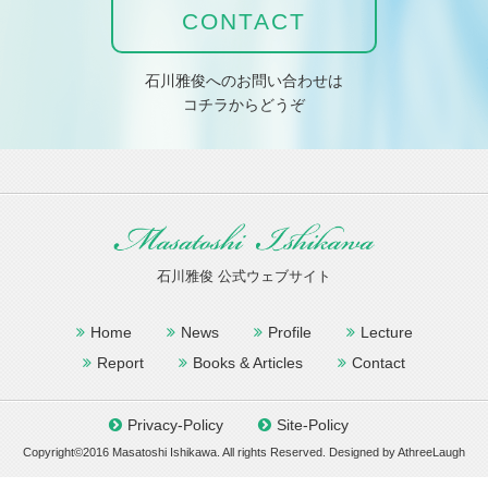
CONTACT
石川雅俊へのお問い合わせは
コチラからどうぞ
石川雅俊 公式ウェブサイト
Home
News
Profile
Lecture
Report
Books & Articles
Contact
Privacy-Policy
Site-Policy
Copyright©2016 Masatoshi Ishikawa. All rights Reserved. Designed by
AthreeLaugh